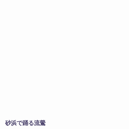
砂浜で踊る流鶯