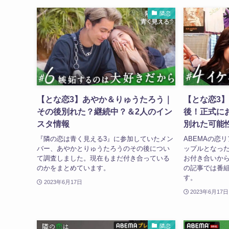
隣恋
【とな恋3】あやか＆りゅうたろう｜
【とな恋3
その後別れた？継続中？＆2人のイン
後！正式に
スタ情報
別れた可能
『隣の恋は青く見える3』に参加していたメン
ABEMAの恋
バー、あやかとりゅうたろうのその後につい
ップルとなっ
て調査しました。現在もまだ付き合っている
お付き合いか
のかをまとめています。
の記事では番組
す。
2023年6月17日
2023年6月17日
隣恋