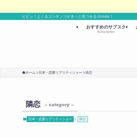
ビビッ！とくるコンテンツがきっと見つかる convivi！
おすすめのサブスク
Subscription
ホーム
日本・恋愛リアリティショー
隣恋
隣恋
– category –
日本・恋愛リアリティショー
隣恋