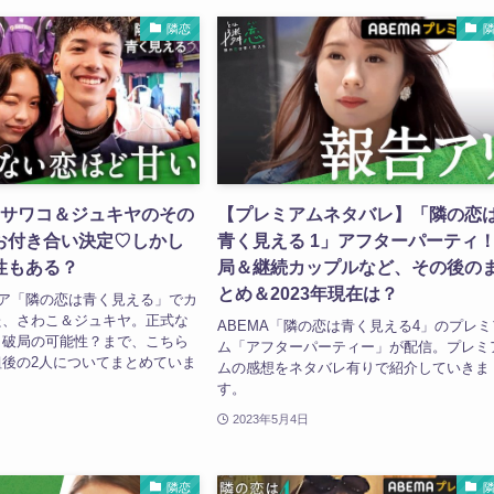
隣恋
】サワコ＆ジュキヤのその
【プレミアムネタバレ】「隣の恋
お付き合い決定♡しかし
青く見える 1」アフターパーティ
性もある？
局＆継続カップルなど、その後の
とめ＆2023年現在は？
リア「隣の恋は青く見える」でカ
た、さわこ＆ジュキヤ。正式な
ABEMA「隣の恋は青く見える4」のプレミ
ら破局の可能性？まで、こちら
ム「アフターパーティー」が配信。プレミ
後の2人についてまとめていま
ムの感想をネタバレ有りで紹介していきま
す。
2023年5月4日
隣恋