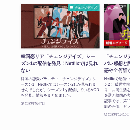
チェンジデイズ
韓国恋リア「チェンジデイズ」シー
「チェンジ
ズン1の配信を発見！Netflixでは見れ
バレ感想と
ない
惑や全何話
韓国の恋愛バラエティ「チェンジデイズ」シ
Netflixで
ーズン1！Netflixではシーズン2しか見られま
ン2！ 破局寸
せんでしたが、シーズン1を配信しているVOD
り、共同生活
を発見。情報をまとめました。
を選ぶ韓国の恋
記事では、第1
2023年5月7日
組の評価、ヤラ
2023年1月15日