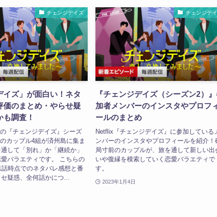
チェンジデイズ
チェンジデ
デイズ」が面白い！ネタ
『チェンジデイズ（シーズン2）』
評価のまとめ・やらせ疑
加者メンバーのインスタやプロフ
かも調査！
ールのまとめ
配信中の『チェンジデイズ』シーズ
Netflix『チェンジデイズ』に参加している
前のカップル4組が済州島に集ま
ンバーのインスタやプロフィールを紹介！
を通して「別れ」か「継続か」
局寸前のカップルが、旅を通して新しい出
愛バラエティです。 こちらの
いや復縁を模索していく恋愛バラエティで
1話時点でのネタバレ感想と番
す。
セ疑惑、全何話かにつ...
2023年1月4日