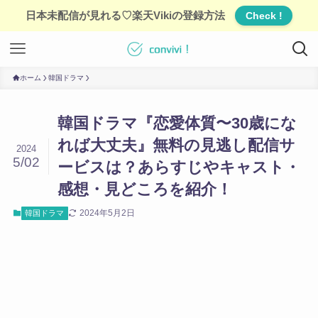
日本未配信が見れる♡楽天Vikiの登録方法
Check !
ホーム
韓国ドラマ
韓国ドラマ『恋愛体質〜30歳にな
れば大丈夫』無料の見逃し配信サ
2024
5/02
ービスは？あらすじやキャスト・
感想・見どころを紹介！
2024年5月2日
韓国ドラマ