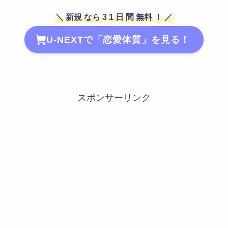
＼
新規
なら
3
1
日
間
無料
！ ／
U-NEXTで「恋愛体質」を見る！
スポンサーリンク