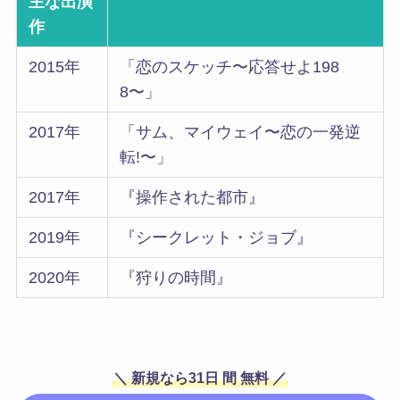
主な出演
作
2015年
「恋のスケッチ〜応答せよ198
8〜」
2017年
「サム、マイウェイ〜恋の一発逆
転!〜」
2017年
『操作された都市』
2019年
『シークレット・ジョブ』
2020年
『狩りの時間』
＼ 新規なら31日
間
無料 ／