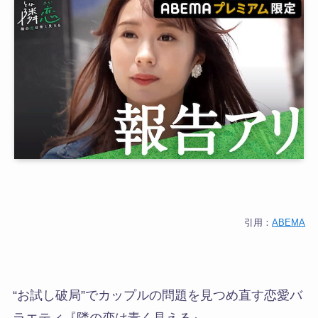
引用：
ABEMA
“お試し破局”でカップルの問題を見つめ直す恋愛バ
ラエティ
『隣の恋は青く見える』
。