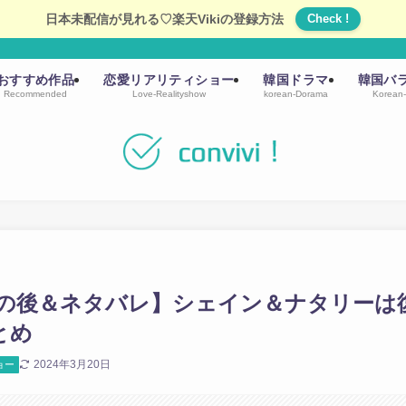
日本未配信が見れる♡楽天Vikiの登録方法
Check !
おすすめ作品
恋愛リアリティショー
韓国ドラマ
韓国バ
Recommended
Love-Realityshow
korean-Dorama
Korean-
の後＆ネタバレ】シェイン＆ナタリーは
とめ
2024年3月20日
ョー