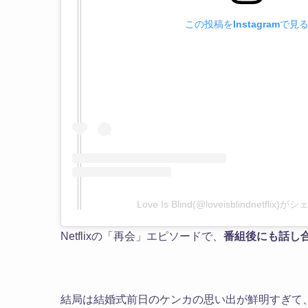
この投稿をInstagramで見
Love Is Blind(@loveisblindnetfli
Netflixの「再会」エピソードで、
番組後にも話し
結局は結婚式前日のケンカの思い出が鮮明すぎて