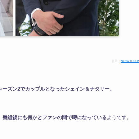
引用：
NetflixTUDU
版・シーズン2でカップルとなったシェイン＆ナタリー。
、
番組後にも何かとファンの間で噂になっている
ようです。