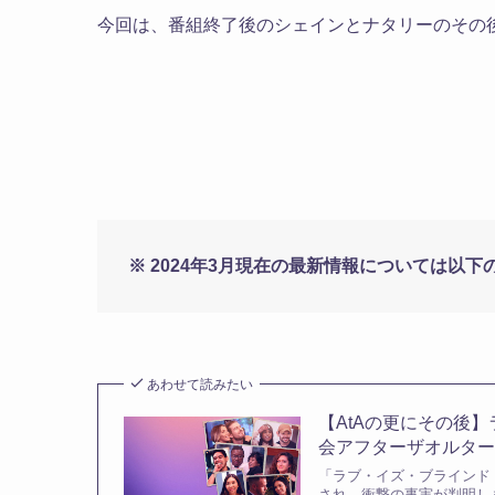
今回は、番組終了後のシェインとナタリーのその
※ 2024年3月現在の最新情報については以
あわせて読みたい
【AtAの更にその後
会アフターザオルターの
「ラブ・イズ・ブラインド ア
され、衝撃の事実が判明しま