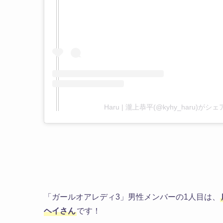
Haru | 瀧上恭平(@kyhy_haru)が
「ガールオアレディ3」男性メンバーの1人目は、
ヘイさん
です！