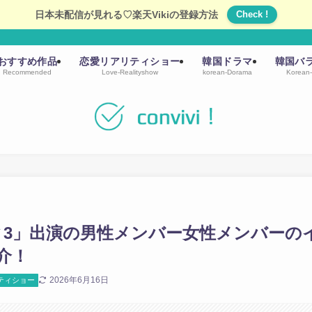
日本未配信が見れる♡楽天Vikiの登録方法
Check !
おすすめ作品
恋愛リアリティショー
韓国ドラマ
韓国バ
Recommended
Love-Realityshow
korean-Dorama
Korean-
ィ3」出演の男性メンバー女性メンバーの
介！
2026年6月16日
ティショー