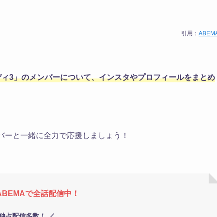
引用：
ABEM
ディ3」のメンバーについて、インスタやプロフィールをまとめ
バーと一緒に全力で応援しましょう！
ABEMAで全話
配信中！
 独占配信多数！ ／