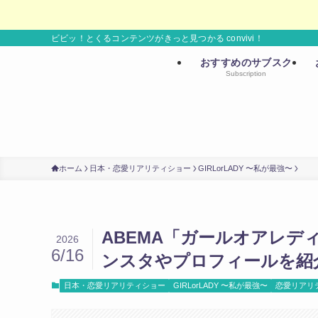
ビビッ！とくるコンテンツがきっと見つかる convivi！
おすすめのサブスク
Subscription
ホーム
日本・恋愛リアリティショー
GIRLorLADY 〜私が最強〜
ABEMA「ガールオアレデ
2026
6/16
ンスタやプロフィールを紹
日本・恋愛リアリティショー
GIRLorLADY 〜私が最強〜
恋愛リアリ