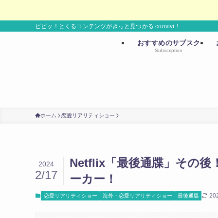
ビビッ！とくるコンテンツがきっと見つかる convivi！
おすすめのサブスク
Subscription
ホーム
恋愛リアリティショー
Netflix「最後通牒」そ
2024
2/17
ーカー！
20
恋愛リアリティショー
海外・恋愛リアリティショー
最後通牒