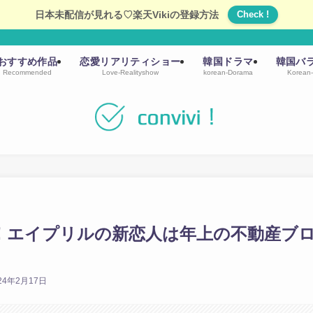
日本未配信が見れる♡楽天Vikiの登録方法
Check !
おすすめ作品
恋愛リアリティショー
韓国ドラマ
韓国バ
Recommended
Love-Realityshow
korean-Dorama
Korean-
の後！エイプリルの新恋人は年上の不動産ブ
24年2月17日