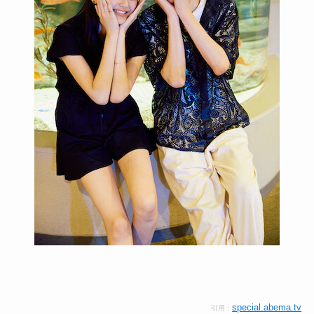
special.abema.tv
引用：