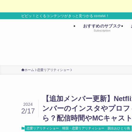
ビビッ！とくるコンテンツがきっと見つかる convivi！
おすすめのサブスク
Subscription
ホーム
恋愛リアリティショー
【追加メンバー更新】Netf
2024
ンバーのインスタやプロフ
2/17
ら？配信時間やMCキャス
恋愛リアリティショー
韓国・恋愛リアリティショー
脱出おひとり島