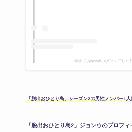
최종우(@jvvcful)がシェアした
「脱出おひとり島」シーズン2の男性メンバー1
「脱出おひとり島2」ジョンウのプロフィ