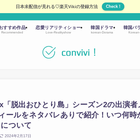
日本未配信が見れる♡楽天Vikiの登録方法
Check !
おすすめ作品
恋愛リアリティショー
韓国ドラマ
韓国バ
Recommended
Love-Realityshow
korean-Dorama
Korean-
lix「脱出おひとり島」シーズン2の出演者
ィールをネタバレありで紹介！いつ何時
トについて
2024年2月17日