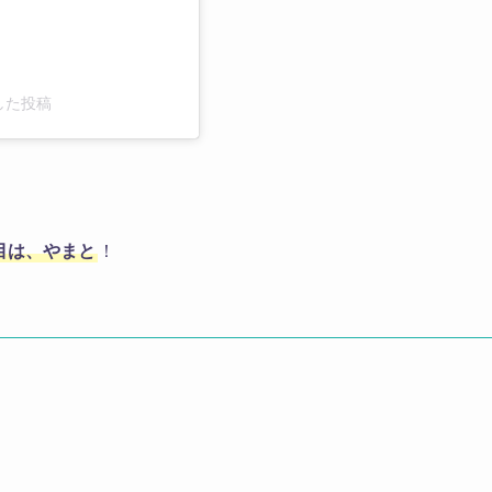
アした投稿
目は、やまと
！