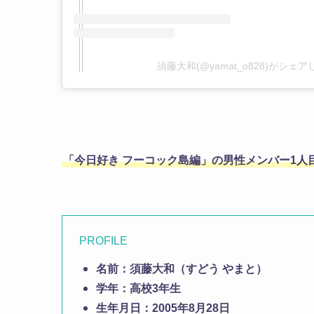
須藤大和(@yamat_o828)がシェ
「今日好き フーコック島編」の男性メンバー1人
PROFILE
名前：須藤大和（すどう やまと）
学年：高校3年生
生年月日：2005年8月28日