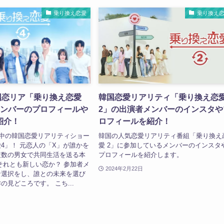
乗り換え恋愛
乗り換え
国恋リア「乗り換え恋愛
韓国恋愛リアリティ「乗り換え恋
メンバーのプロフィールや
2」の出演者メンバーのインスタや
紹介！
ロフィールを紹介！
信中の韓国恋愛リアリティショー
韓国の人気恋愛リアリティ番組「乗り換え
4」！ 元恋人の「X」が誰かを
愛 2」に参加しているメンバーのインスタ
複数の男女で共同生活を送る本
プロフィールを紹介します。
それとも新しい恋か？ 参加者メ
2024年2月22日
な選択をし、誰との未来を選び
の見どころです。 こち...