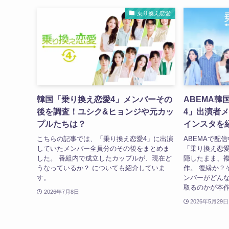
乗り換え恋愛
韓国「乗り換え恋愛4」メンバーその
ABEMA韓
後を調査！ユシク&ヒョンジや元カッ
4」出演者
プルたちは？
インスタを
こちらの記事では、「乗り換え恋愛4」に出演
ABEMAで配
していたメンバー全員分のその後をまとめま
「乗り換え恋愛
した。 番組内で成立したカップルが、現在ど
隠したまま、
うなっているか？ についても紹介していま
作。 復縁か？
す。
ンバーがどん
取るのかが本作
2026年7月8日
2026年5月29日