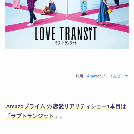
引用：
Amazonプライムビデオ
Amazoプライム
の
恋愛リアリティショー1本目は
「ラブトランジット
」。