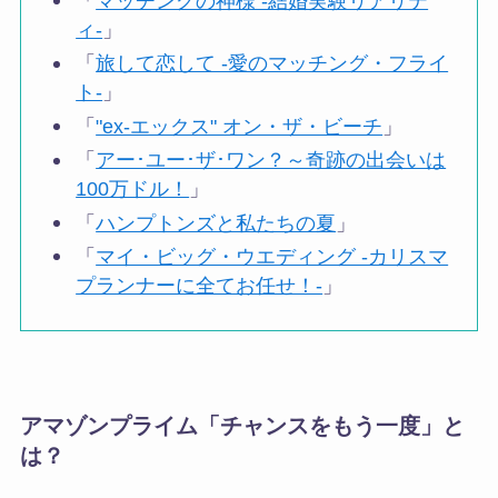
「
マッチングの神様 -結婚実験リアリテ
ィ-
」
「
旅して恋して -愛のマッチング・フライ
ト-
」
「
"ex-エックス" オン・ザ・ビーチ
」
「
アー･ユー･ザ･ワン？～奇跡の出会いは
100万ドル！
」
「
ハンプトンズと私たちの夏
」
「
マイ・ビッグ・ウエディング -カリスマ
プランナーに全てお任せ！-
」
アマゾンプライム「チャンスをもう一度」と
は？